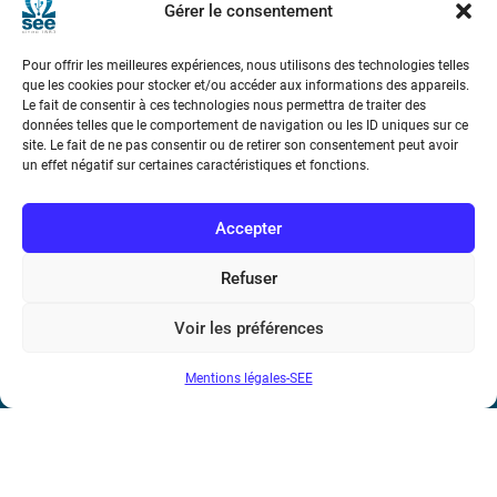
Gérer le consentement
Téléphone : (+33) 1 56 90 37 17
Pour offrir les meilleures expériences, nous utilisons des technologies telles
N° de SIREN : 785 393 232, Code APE : 9412Z TVA intra-
que les cookies pour stocker et/ou accéder aux informations des appareils.
Le fait de consentir à ces technologies nous permettra de traiter des
communautaire : FR44 785 393 232
données telles que le comportement de navigation ou les ID uniques sur ce
site. Le fait de ne pas consentir ou de retirer son consentement peut avoir
Bicentenaire des découvertes d’André-
un effet négatif sur certaines caractéristiques et fonctions.
Marie Ampère
Accepter
Conditions Générales de Vente
Refuser
Mentions légales
Voir les préférences
Contact
Mentions légales-SEE