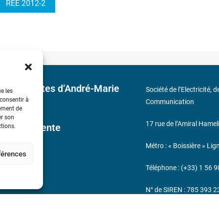
REE 2012-2
 découvertes d’André-Marie
Société de l’Electricité, 
ue les
 consentir à
Communication
tement de
er son
17 rue de l’Amiral Hamel
ales de Vente
ctions.
Métro : « Boissière » Lig
éférences
s
Téléphone : (+33) 1 56 9
N° de SIREN : 785 393 
232