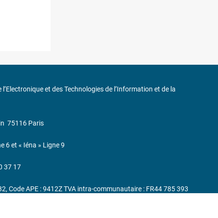
de l’Electronique et des Technologies de l’Information et de la
in
75116 Paris
ne 6 et « Iéna » Ligne 9
0 37 17
232, Code APE : 9412Z TVA intra-communautaire : FR44 785 393