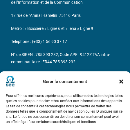
de l’Information et de la Communication
17 rue de l’Amiral Hamelin
75116 Paris
Métro : « Boissière » Ligne 6 et « Iéna » Ligne 9
Téléphone : (+33) 1 56 90 37 17
N° de SIREN : 785 393 232, Code APE : 9412Z TVA intra-
communautaire : FR44 785 393 232
Bicentenaire des découvertes d’André-
Marie Ampère
Gérer le consentement
Pour offrir les meilleures expériences, nous utilisons des technologies telles
Conditions Générales de Vente
que les cookies pour stocker et/ou accéder aux informations des appareils.
Le fait de consentir à ces technologies nous permettra de traiter des
données telles que le comportement de navigation ou les ID uniques sur ce
Mentions légales
site. Le fait de ne pas consentir ou de retirer son consentement peut avoir
un effet négatif sur certaines caractéristiques et fonctions.