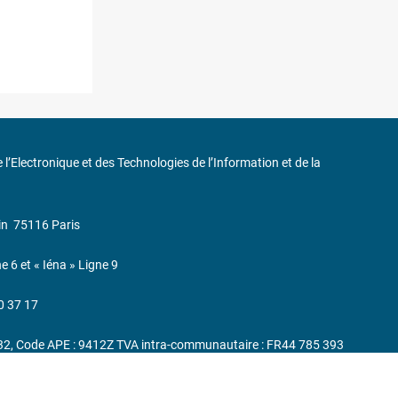
de l’Electronique et des Technologies de l’Information et de la
in
75116 Paris
ne 6 et « Iéna » Ligne 9
0 37 17
232, Code APE : 9412Z TVA intra-communautaire : FR44 785 393