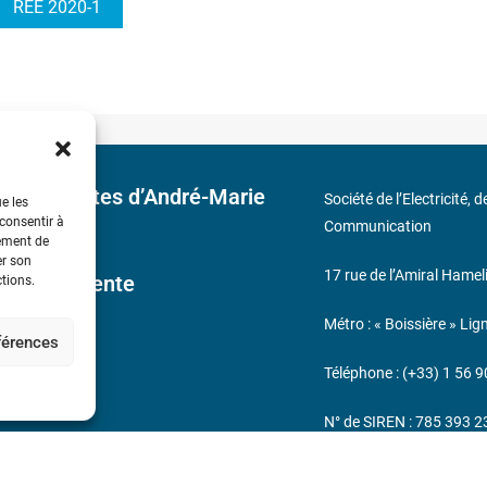
REE 2020-1
 découvertes d’André-Marie
Société de l’Electricité, 
ue les
 consentir à
Communication
tement de
er son
17 rue de l’Amiral Hamel
ales de Vente
ctions.
Métro : « Boissière » Lig
éférences
s
Téléphone : (+33) 1 56 9
N° de SIREN : 785 393 
232