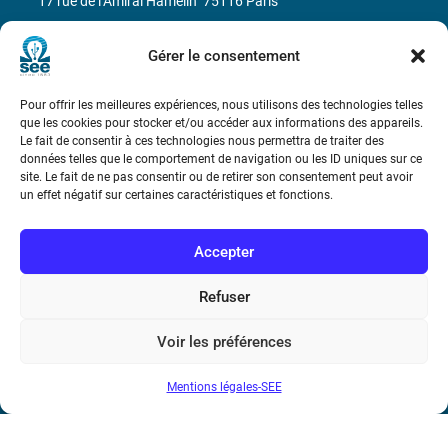
17 rue de l’Amiral Hamelin
75116 Paris
Métro : « Boissière » Ligne 6 et « Iéna » Ligne 9
Gérer le consentement
Téléphone : (+33) 1 56 90 37 17
Pour offrir les meilleures expériences, nous utilisons des technologies telles
que les cookies pour stocker et/ou accéder aux informations des appareils.
N° de SIREN : 785 393 232, Code APE : 9412Z TVA intra-
Le fait de consentir à ces technologies nous permettra de traiter des
données telles que le comportement de navigation ou les ID uniques sur ce
communautaire : FR44 785 393 232
site. Le fait de ne pas consentir ou de retirer son consentement peut avoir
un effet négatif sur certaines caractéristiques et fonctions.
Bicentenaire des découvertes d’André-
Marie Ampère
Accepter
Conditions Générales de Vente
Refuser
Mentions légales
Voir les préférences
Mentions légales-SEE
Contact