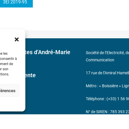
3EI 2019-95
 découvertes d’André-Marie
Société de l’Electricité, 
ue les
 consentir à
Communication
tement de
er son
17 rue de l’Amiral Hamel
ales de Vente
ctions.
Métro : « Boissière » Lig
éférences
s
Téléphone : (+33) 1 56 9
N° de SIREN : 785 393 
232