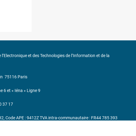
de l’Electronique et des Technologies de l’Information et de la
in
75116 Paris
ne 6 et « Iéna » Ligne 9
0 37 17
232, Code APE : 9412Z TVA intra-communautaire : FR44 785 393