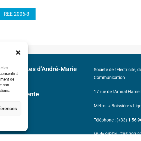
REE 2006-3
 découvertes d’André-Marie
ue les
Société de l’Electricité, 
 consentir à
Communication
tement de
er son
ctions.
17 rue de l’Amiral Hamel
ales de Vente
Métro : « Boissière » Lig
éférences
s
Téléphone : (+33) 1 56 9
N° de SIREN : 785 393 