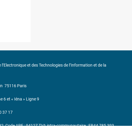
de l’Electronique et des Technologies de l’Information et de la
in
75116 Paris
ne 6 et « Iéna » Ligne 9
0 37 17
232, Code APE : 9412Z TVA intra-communautaire : FR44 785 393