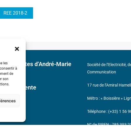
REE 2018-2
 découvertes d’André-Marie
ue les
Société de l’Electricité, 
 consentir à
Communication
tement de
er son
ctions.
17 rue de l’Amiral Hamel
ales de Vente
Métro : « Boissière » Lig
éférences
s
Téléphone : (+33) 1 56 9
N° de SIREN : 785 393 