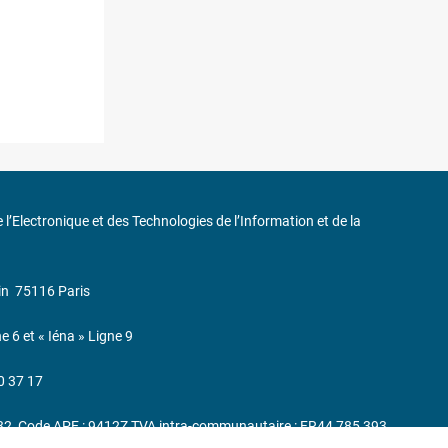
de l’Electronique et des Technologies de l’Information et de la
in
75116 Paris
ne 6 et « Iéna » Ligne 9
0 37 17
232, Code APE : 9412Z TVA intra-communautaire : FR44 785 393