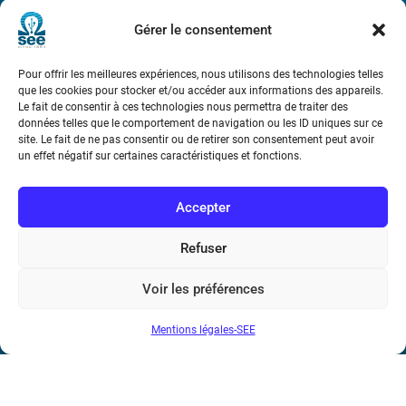
Métro : « Boissière » Ligne 6 et « Iéna » Ligne 9
Gérer le consentement
Téléphone : (+33) 1 56 90 37 17
Pour offrir les meilleures expériences, nous utilisons des technologies telles
que les cookies pour stocker et/ou accéder aux informations des appareils.
N° de SIREN : 785 393 232, Code APE : 9412Z TVA intra-
Le fait de consentir à ces technologies nous permettra de traiter des
communautaire : FR44 785 393 232
données telles que le comportement de navigation ou les ID uniques sur ce
site. Le fait de ne pas consentir ou de retirer son consentement peut avoir
Bicentenaire des découvertes d’André-
un effet négatif sur certaines caractéristiques et fonctions.
Marie Ampère
Accepter
Conditions Générales de Vente
Refuser
Mentions légales
Voir les préférences
Mentions légales-SEE
Contact