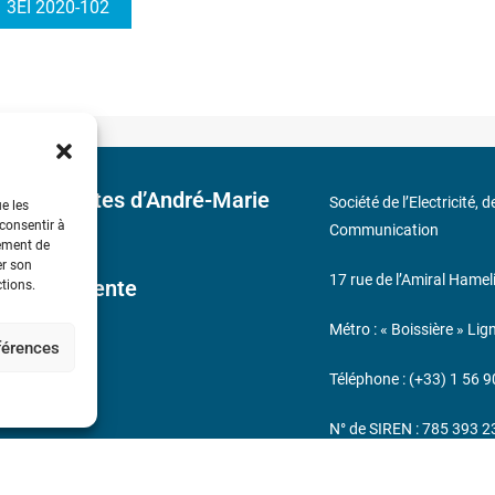
3EI 2020-102
 découvertes d’André-Marie
Société de l’Electricité, 
ue les
 consentir à
Communication
tement de
er son
17 rue de l’Amiral Hamel
ales de Vente
ctions.
Métro : « Boissière » Lig
éférences
s
Téléphone : (+33) 1 56 9
N° de SIREN : 785 393 
232