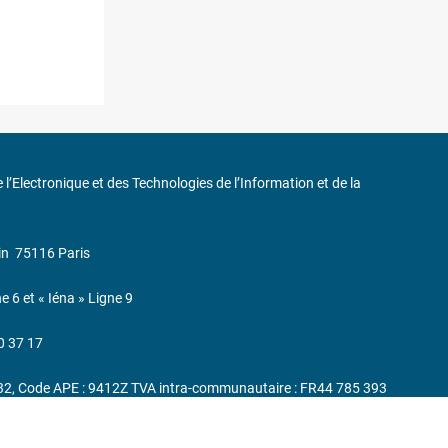
de l’Electronique et des Technologies de l’Information et de la
in
75116 Paris
ne 6 et « Iéna » Ligne 9
0 37 17
232, Code APE : 9412Z TVA intra-communautaire : FR44 785 393