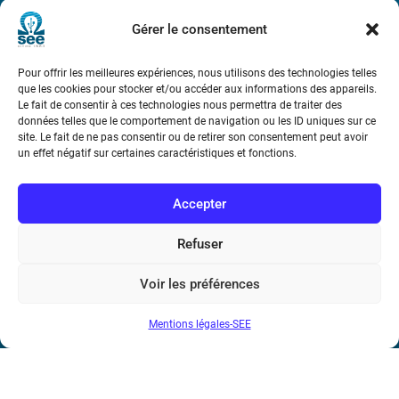
Métro : « Boissière » Ligne 6 et « Iéna » Ligne 9
Gérer le consentement
Téléphone : (+33) 1 56 90 37 17
Pour offrir les meilleures expériences, nous utilisons des technologies telles
que les cookies pour stocker et/ou accéder aux informations des appareils.
N° de SIREN : 785 393 232, Code APE : 9412Z TVA intra-
Le fait de consentir à ces technologies nous permettra de traiter des
communautaire : FR44 785 393 232
données telles que le comportement de navigation ou les ID uniques sur ce
site. Le fait de ne pas consentir ou de retirer son consentement peut avoir
Bicentenaire des découvertes d’André-
un effet négatif sur certaines caractéristiques et fonctions.
Marie Ampère
Accepter
Conditions Générales de Vente
Refuser
Mentions légales
Voir les préférences
Mentions légales-SEE
Contact