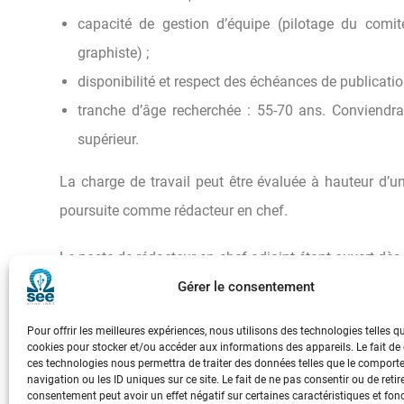
capacité de gestion d’équipe (pilotage du comit
graphiste) ;
disponibilité et respect des échéances de publicati
tranche d’âge recherchée : 55-70 ans. Conviendrai
supérieur.
La charge de travail peut être évaluée à hauteur d’u
poursuite comme rédacteur en chef.
Le poste de rédacteur en chef-adjoint étant ouvert dès 
à se faire connaître auprès du président de la SEE à l’
Gérer le consentement
Pour tout renseignement préalable sur les missions du p
Pour offrir les meilleures expériences, nous utilisons des technologies telles q
cookies pour stocker et/ou accéder aux informations des appareils. Le fait de
ces technologies nous permettra de traiter des données telles que le compor
navigation ou les ID uniques sur ce site. Le fait de ne pas consentir ou de retir
consentement peut avoir un effet négatif sur certaines caractéristiques et fon