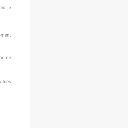
vec le
nement
cas de
vitées