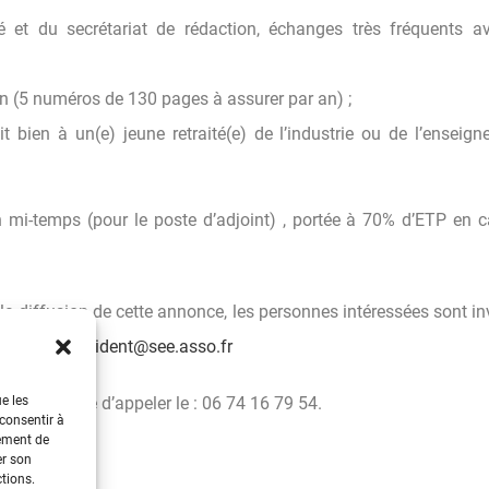
é et du secrétariat de rédaction, échanges très fréquents a
on (5 numéros de 130 pages à assurer par an) ;
t bien à un(e) jeune retraité(e) de l’industrie ou de l’enseig
n mi-temps (pour le poste d’adjoint) , portée à 70% d’ETP en 
la diffusion de cette annonce, les personnes intéressées sont in
adresse :
president@see.asso.fr
oste, prière d’appeler le : 06 74 16 79 54.
ue les
 consentir à
tement de
er son
ctions.