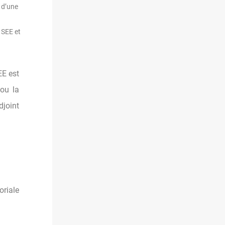
 d’une
 SEE et
EE est
 ou la
djoint
oriale