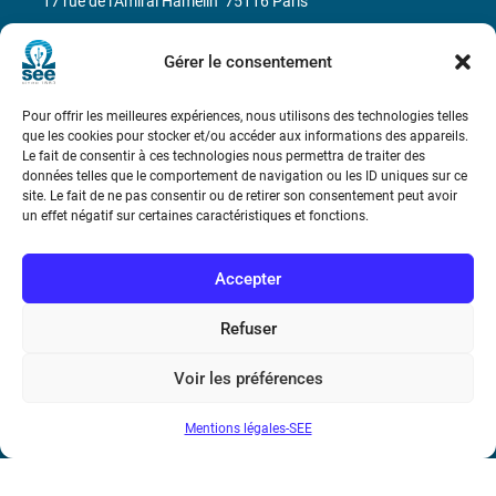
17 rue de l’Amiral Hamelin
75116 Paris
Métro : « Boissière » Ligne 6 et « Iéna » Ligne 9
Gérer le consentement
Téléphone : (+33) 1 56 90 37 17
Pour offrir les meilleures expériences, nous utilisons des technologies telles
que les cookies pour stocker et/ou accéder aux informations des appareils.
N° de SIREN : 785 393 232, Code APE : 9412Z TVA intra-
Le fait de consentir à ces technologies nous permettra de traiter des
données telles que le comportement de navigation ou les ID uniques sur ce
communautaire : FR44 785 393 232
site. Le fait de ne pas consentir ou de retirer son consentement peut avoir
un effet négatif sur certaines caractéristiques et fonctions.
Bicentenaire des découvertes d’André-
Marie Ampère
Accepter
Conditions Générales de Vente
Refuser
Mentions légales
Voir les préférences
Mentions légales-SEE
Contact