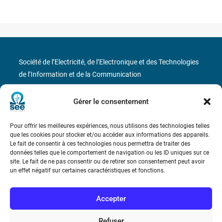
Société de l’Electricité, de l’Electronique et des Technologies
de l’Information et de la Communication
17 rue de l’Amiral Hamelin
75116 Paris
Gérer le consentement
Métro : « Boissière » Ligne 6 et « Iéna » Ligne 9
Pour offrir les meilleures expériences, nous utilisons des technologies telles
que les cookies pour stocker et/ou accéder aux informations des appareils.
Téléphone : (+33) 1 56 90 37 17
Le fait de consentir à ces technologies nous permettra de traiter des
données telles que le comportement de navigation ou les ID uniques sur ce
site. Le fait de ne pas consentir ou de retirer son consentement peut avoir
N° de SIREN : 785 393 232, Code APE : 9412Z TVA intra-
un effet négatif sur certaines caractéristiques et fonctions.
communautaire : FR44 785 393 232
Bicentenaire des découvertes d’André-
Accepter
Marie Ampère
Refuser