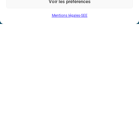
Voir les préférences
Bicentenaire des découvertes d’André-
Mentions légales-SEE
Marie Ampère
Conditions Générales de Vente
Mentions légales
Contact