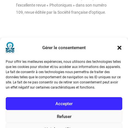
l’excellente revue « Photoniques » dans son numéro
109, revue éditée par la Société française d’optique.
Gérer le consentement
Société de l’Electricité, de l’Electronique et des Technologies
Pour offrir les meilleures expériences, nous utilisons des technologies telles
que les cookies pour stocker et/ou accéder aux informations des appareils.
de l’Information et de la Communication
Le fait de consentir à ces technologies nous permettra de traiter des
données telles que le comportement de navigation ou les ID uniques sur ce
17 rue de l’Amiral Hamelin
75116 Paris
site. Le fait de ne pas consentir ou de retirer son consentement peut avoir
un effet négatif sur certaines caractéristiques et fonctions.
Métro : « Boissière » Ligne 6 et « Iéna » Ligne 9
Accepter
Téléphone : (+33) 1 56 90 37 17
Refuser
N° de SIREN : 785 393 232, Code APE : 9412Z TVA intra-
communautaire : FR44 785 393 232