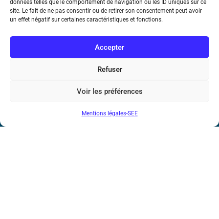
données telles que le comportement de navigation ou les ID uniques sur ce
site. Le fait de ne pas consentir ou de retirer son consentement peut avoir
un effet négatif sur certaines caractéristiques et fonctions.
Accepter
Refuser
Voir les préférences
Mentions légales-SEE
Société de l’Electricité, de l’Electronique et des Technologies
de l’Information et de la Communication
17 rue de l’Amiral Hamelin
75116 Paris
Métro : « Boissière » Ligne 6 et « Iéna » Ligne 9
Téléphone : (+33) 1 56 90 37 17