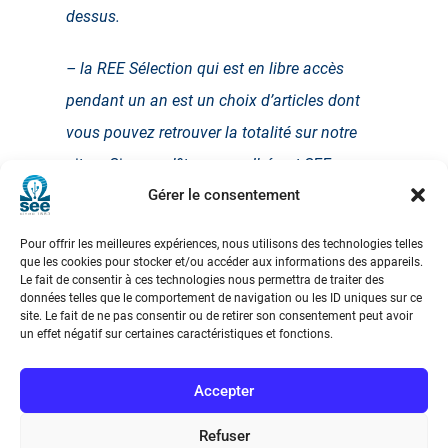
dessus.
– la REE Sélection qui est en libre accès
pendant un an est un choix d’articles dont
vous pouvez retrouver la totalité sur notre
site … Si vous n’êtes pas adhérent SEE vous
Gérer le consentement
avez la possibilité aussi d’acheter en version
pdf les numéros REE qui vous intéressent en
Pour offrir les meilleures expériences, nous utilisons des technologies telles
quelques minutes.
que les cookies pour stocker et/ou accéder aux informations des appareils.
Le fait de consentir à ces technologies nous permettra de traiter des
données telles que le comportement de navigation ou les ID uniques sur ce
site. Le fait de ne pas consentir ou de retirer son consentement peut avoir
un effet négatif sur certaines caractéristiques et fonctions.
Accepter
Refuser