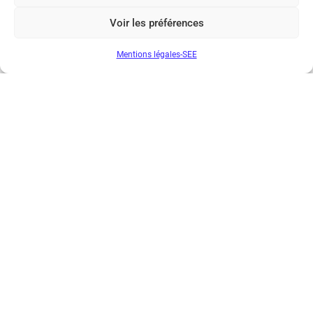
Voir les préférences
Mentions légales-SEE
Société de l’Electricité, de l’Electronique et des Technologies
de l’Information et de la Communication
17 rue de l’Amiral Hamelin
75116 Paris
Métro : « Boissière » Ligne 6 et « Iéna » Ligne 9
Téléphone : (+33) 1 56 90 37 17
N° de SIREN : 785 393 232, Code APE : 9412Z TVA intra-
communautaire : FR44 785 393 232
Bicentenaire des découvertes d’André-