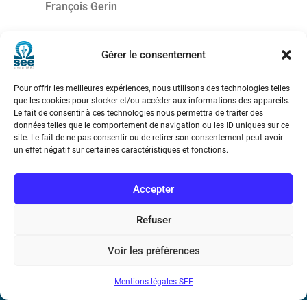
François Gerin
Président de la SEE
Gérer le consentement
Pour offrir les meilleures expériences, nous utilisons des technologies telles
que les cookies pour stocker et/ou accéder aux informations des appareils.
Le fait de consentir à ces technologies nous permettra de traiter des
données telles que le comportement de navigation ou les ID uniques sur ce
site. Le fait de ne pas consentir ou de retirer son consentement peut avoir
un effet négatif sur certaines caractéristiques et fonctions.
Société de l’Electricité, de l’Electronique et des Technologies
Accepter
de l’Information et de la Communication
Refuser
17 rue de l’Amiral Hamelin
75116 Paris
Voir les préférences
Métro : « Boissière » Ligne 6 et « Iéna » Ligne 9
Mentions légales-SEE
Téléphone : (+33) 1 56 90 37 17