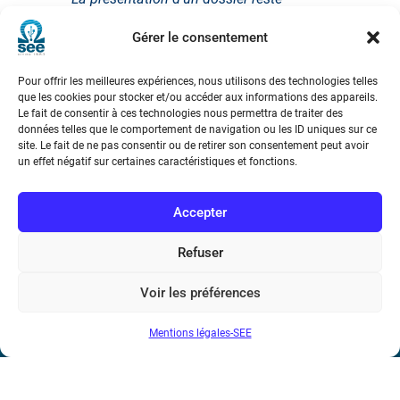
volontairement limitée à la publication d’un
Gérer le consentement
seul des articles choisi. L’ensemble du
Pour offrir les meilleures expériences, nous utilisons des technologies telles
dossier, comme le numéro REE, est
que les cookies pour stocker et/ou accéder aux informations des appareils.
accessible sur notre site
Le fait de consentir à ces technologies nous permettra de traiter des
données telles que le comportement de navigation ou les ID uniques sur ce
site. Le fait de ne pas consentir ou de retirer son consentement peut avoir
un effet négatif sur certaines caractéristiques et fonctions.
Accepter
Refuser
Société de l’Electricité, de l’Electronique et des Technologies
Voir les préférences
de l’Information et de la Communication
Mentions légales-SEE
17 rue de l’Amiral Hamelin
75116 Paris
Métro : « Boissière » Ligne 6 et « Iéna » Ligne 9