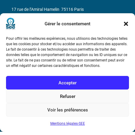
17 rue de l’Amiral Hamelin
75116 Paris
Métro : « Boissière » Ligne 6 et « Iéna » Ligne 9
Gérer le consentement
Téléphone : (+33) 1 56 90 37 17
Pour offrir les meilleures expériences, nous utilisons des technologies telles
que les cookies pour stocker et/ou accéder aux informations des appareils.
Le fait de consentir à ces technologies nous permettra de traiter des
N° de SIREN : 785 393 232, Code APE : 9412Z TVA intra-
données telles que le comportement de navigation ou les ID uniques sur ce
communautaire : FR44 785 393 232
site. Le fait de ne pas consentir ou de retirer son consentement peut avoir
un effet négatif sur certaines caractéristiques et fonctions.
Bicentenaire des découvertes d’André-
Marie Ampère
Accepter
Conditions Générales de Vente
Refuser
Voir les préférences
Mentions légales
Mentions légales-SEE
Contact