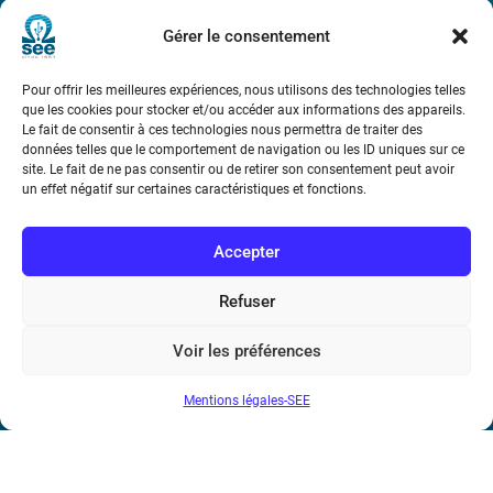
Métro : « Boissière » Ligne 6 et « Iéna » Ligne 9
Gérer le consentement
Téléphone : (+33) 1 56 90 37 17
Pour offrir les meilleures expériences, nous utilisons des technologies telles
que les cookies pour stocker et/ou accéder aux informations des appareils.
N° de SIREN : 785 393 232, Code APE : 9412Z TVA intra-
Le fait de consentir à ces technologies nous permettra de traiter des
communautaire : FR44 785 393 232
données telles que le comportement de navigation ou les ID uniques sur ce
site. Le fait de ne pas consentir ou de retirer son consentement peut avoir
Bicentenaire des découvertes d’André-
un effet négatif sur certaines caractéristiques et fonctions.
Marie Ampère
Accepter
Conditions Générales de Vente
Refuser
Mentions légales
Voir les préférences
Mentions légales-SEE
Contact