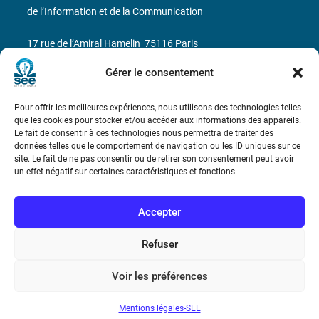
de l’Information et de la Communication
17 rue de l’Amiral Hamelin
75116 Paris
Gérer le consentement
Métro : « Boissière » Ligne 6 et « Iéna » Ligne 9
Téléphone : (+33) 1 56 90 37 17
Pour offrir les meilleures expériences, nous utilisons des technologies telles
que les cookies pour stocker et/ou accéder aux informations des appareils.
Le fait de consentir à ces technologies nous permettra de traiter des
N° de SIREN : 785 393 232, Code APE : 9412Z TVA intra-
données telles que le comportement de navigation ou les ID uniques sur ce
communautaire : FR44 785 393 232
site. Le fait de ne pas consentir ou de retirer son consentement peut avoir
un effet négatif sur certaines caractéristiques et fonctions.
Bicentenaire des découvertes d’André-
Marie Ampère
Accepter
Conditions Générales de Vente
Refuser
Voir les préférences
Mentions légales
Mentions légales-SEE