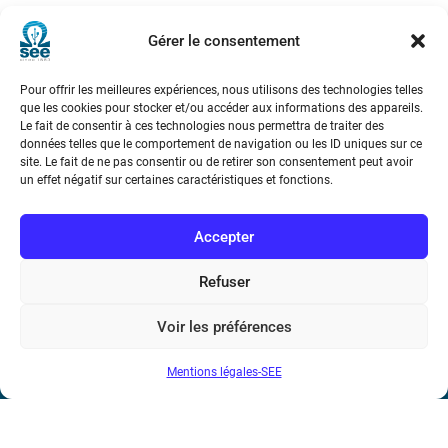
Gérer le consentement
Pour offrir les meilleures expériences, nous utilisons des technologies telles
Société de l’Electricité, de l’Electronique et des Technologies
que les cookies pour stocker et/ou accéder aux informations des appareils.
de l’Information et de la Communication
Le fait de consentir à ces technologies nous permettra de traiter des
données telles que le comportement de navigation ou les ID uniques sur ce
site. Le fait de ne pas consentir ou de retirer son consentement peut avoir
17 rue de l’Amiral Hamelin
75116 Paris
un effet négatif sur certaines caractéristiques et fonctions.
Métro : « Boissière » Ligne 6 et « Iéna » Ligne 9
Accepter
Téléphone : (+33) 1 56 90 37 17
Refuser
N° de SIREN : 785 393 232, Code APE : 9412Z TVA intra-
communautaire : FR44 785 393 232
Voir les préférences
Bicentenaire des découvertes d’André-
Mentions légales-SEE
Marie Ampère
Conditions Générales de Vente