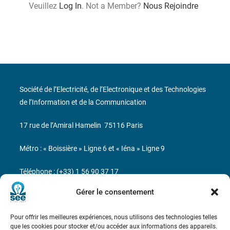
Veuillez
Log In
. Not a Member?
Nous Rejoindre
Société de l’Electricité, de l’Electronique et des Technologies
de l’Information et de la Communication
17 rue de l’Amiral Hamelin
75116 Paris
Métro : « Boissière » Ligne 6 et « Iéna » Ligne 9
Téléphone : (+33) 1 56 90 37 17
Gérer le consentement
N° de SIREN : 785 393 232, Code APE : 9412Z TVA intra-
communautaire : FR44 785 393 232
Pour offrir les meilleures expériences, nous utilisons des technologies telles
que les cookies pour stocker et/ou accéder aux informations des appareils.
Bicentenaire des découvertes d’André-