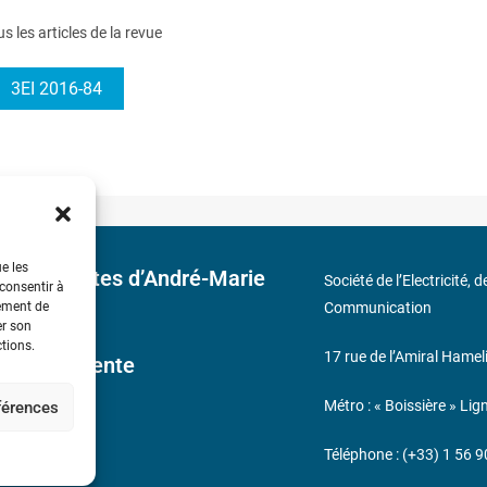
us les articles de la revue
3EI 2016-84
ue les
 découvertes d’André-Marie
Société de l’Electricité, 
 consentir à
tement de
Communication
er son
ctions.
17 rue de l’Amiral Hamel
ales de Vente
Métro : « Boissière » Lig
éférences
s
Téléphone : (+33) 1 56 9