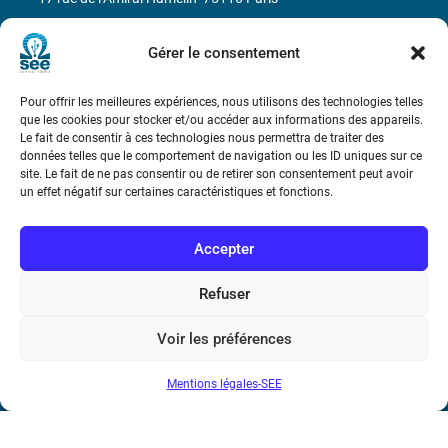
Métro : « Boissière » Ligne 6 et « Iéna » Ligne 9
Gérer le consentement
Téléphone : (+33) 1 56 90 37 17
Pour offrir les meilleures expériences, nous utilisons des technologies telles
que les cookies pour stocker et/ou accéder aux informations des appareils.
N° de SIREN : 785 393 232, Code APE : 9412Z TVA intra-
Le fait de consentir à ces technologies nous permettra de traiter des
données telles que le comportement de navigation ou les ID uniques sur ce
communautaire : FR44 785 393 232
site. Le fait de ne pas consentir ou de retirer son consentement peut avoir
un effet négatif sur certaines caractéristiques et fonctions.
Bicentenaire des découvertes d’André-
Marie Ampère
Accepter
Conditions Générales de Vente
Refuser
Mentions légales
Voir les préférences
Mentions légales-SEE
Contact