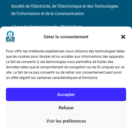
Société de l’Electricité, de l’Electronique et des Technologies
de l’Information et de la Communication
17 rue de l’Amiral Hamelin
75116 Paris
Gérer le consentement
Métro : « Boissière » Ligne 6 et « Iéna » Ligne 9
Pour offrir les meilleures expériences, nous utilisons des technologies telles
Téléphone : (+33) 1 56 90 37 17
que les cookies pour stocker et/ou accéder aux informations des appareils.
Le fait de consentir à ces technologies nous permettra de traiter des
N° de SIREN : 785 393 232, Code APE : 9412Z TVA intra-
données telles que le comportement de navigation ou les ID uniques sur ce
site. Le fait de ne pas consentir ou de retirer son consentement peut avoir
communautaire : FR44 785 393 232
un effet négatif sur certaines caractéristiques et fonctions.
Bicentenaire des découvertes d’André-
Marie Ampère
Accepter
Refuser
Conditions Générales de Vente
Voir les préférences
Mentions légales