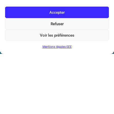
N° de SIREN : 785 393 232, Code APE : 9412Z TVA intra-
communautaire : FR44 785 393 232
Accepter
Bicentenaire des découvertes d’André-
Marie Ampère
Refuser
Voir les préférences
Conditions Générales de Vente
Mentions légales-SEE
Mentions légales
Contact