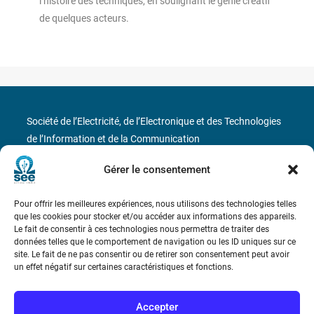
l’histoire des techniques, en soulignant le génie créatif
de quelques acteurs.
Société de l’Electricité, de l’Electronique et des Technologies
de l’Information et de la Communication
Gérer le consentement
17 rue de l’Amiral Hamelin
75116 Paris
Métro : « Boissière » Ligne 6 et « Iéna » Ligne 9
Pour offrir les meilleures expériences, nous utilisons des technologies telles
que les cookies pour stocker et/ou accéder aux informations des appareils.
Le fait de consentir à ces technologies nous permettra de traiter des
Téléphone : (+33) 1 56 90 37 17
données telles que le comportement de navigation ou les ID uniques sur ce
site. Le fait de ne pas consentir ou de retirer son consentement peut avoir
N° de SIREN : 785 393 232, Code APE : 9412Z TVA intra-
un effet négatif sur certaines caractéristiques et fonctions.
communautaire : FR44 785 393 232
Accepter
Bicentenaire des découvertes d’André-