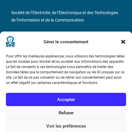
Société de l’Electricité, de l’Electronique et des Technologies
de l’Information et de la Communication
17 rue de l’Amiral Hamelin
75116 Paris
Gérer le consentement
Métro : « Boissière » Ligne 6 et « Iéna » Ligne 9
Pour offrir les meilleures expériences, nous utilisons des technologies telles
Téléphone : (+33) 1 56 90 37 17
que les cookies pour stocker et/ou accéder aux informations des appareils.
Le fait de consentir à ces technologies nous permettra de traiter des
données telles que le comportement de navigation ou les ID uniques sur ce
N° de SIREN : 785 393 232, Code APE : 9412Z TVA intra-
site. Le fait de ne pas consentir ou de retirer son consentement peut avoir
communautaire : FR44 785 393 232
un effet négatif sur certaines caractéristiques et fonctions.
Bicentenaire des découvertes d’André-
Marie Ampère
Accepter
Refuser
Conditions Générales de Vente
Voir les préférences