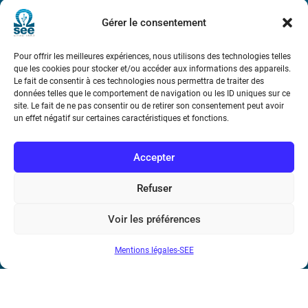
Métro : « Boissière » Ligne 6 et « Iéna » Ligne 9
Gérer le consentement
Téléphone : (+33) 1 56 90 37 17
Pour offrir les meilleures expériences, nous utilisons des technologies telles
que les cookies pour stocker et/ou accéder aux informations des appareils.
N° de SIREN : 785 393 232, Code APE : 9412Z TVA intra-
Le fait de consentir à ces technologies nous permettra de traiter des
communautaire : FR44 785 393 232
données telles que le comportement de navigation ou les ID uniques sur ce
site. Le fait de ne pas consentir ou de retirer son consentement peut avoir
Bicentenaire des découvertes d’André-
un effet négatif sur certaines caractéristiques et fonctions.
Marie Ampère
Accepter
Conditions Générales de Vente
Refuser
Mentions légales
Voir les préférences
Mentions légales-SEE
Contact