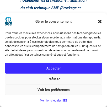
notamment via la création et l’animation
du club technique SMP (Stockage et
Moyens de Production). »
Gérer le consentement
Pour offrir les meilleures expériences, nous utilisons des technologies telles
que les cookies pour stocker et/ou accéder aux informations des appareils.
Le fait de consentir à ces technologies nous permettra de traiter des
données telles que le comportement de navigation ou les ID uniques sur ce
Présenté par le
Général Walter Arnaud
,
site. Le fait de ne pas consentir ou de retirer son consentement peut avoir
un effet négatif sur certaines caractéristiques et fonctions.
Président du jury, ce prix a été remis par le
Général Hervé Guilleraud
, son représentant
Accepter
lors de la soirée, à
Philippe Collette et
Refuser
Thibaud Daheron (Commissariat au
Numérique de Défense)
pour le projet
Voir les préférences
SYRINX:
Mentions légales-SEE