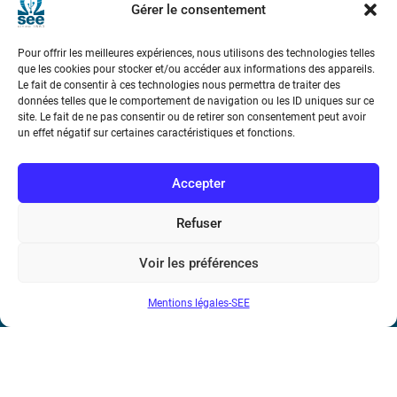
Société de l’Electricité, de l’Electronique et des Technologies
Gérer le consentement
de l’Information et de la Communication
Pour offrir les meilleures expériences, nous utilisons des technologies telles
17 rue de l’Amiral Hamelin
75116 Paris
que les cookies pour stocker et/ou accéder aux informations des appareils.
Le fait de consentir à ces technologies nous permettra de traiter des
données telles que le comportement de navigation ou les ID uniques sur ce
Métro : « Boissière » Ligne 6 et « Iéna » Ligne 9
site. Le fait de ne pas consentir ou de retirer son consentement peut avoir
un effet négatif sur certaines caractéristiques et fonctions.
Téléphone : (+33) 1 56 90 37 17
Accepter
N° de SIREN : 785 393 232, Code APE : 9412Z TVA intra-
communautaire : FR44 785 393 232
Refuser
Bicentenaire des découvertes d’André-
Voir les préférences
Marie Ampère
Mentions légales-SEE
Conditions Générales de Vente
Mentions légales