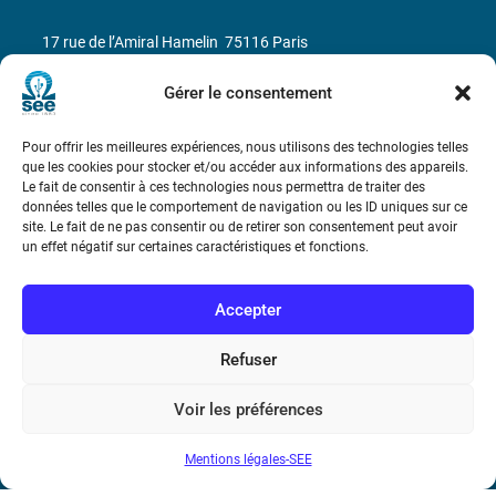
17 rue de l’Amiral Hamelin
75116 Paris
Gérer le consentement
Métro : « Boissière » Ligne 6 et « Iéna » Ligne 9
Téléphone : (+33) 1 56 90 37 17
Pour offrir les meilleures expériences, nous utilisons des technologies telles
que les cookies pour stocker et/ou accéder aux informations des appareils.
Le fait de consentir à ces technologies nous permettra de traiter des
N° de SIREN : 785 393 232, Code APE : 9412Z TVA intra-
données telles que le comportement de navigation ou les ID uniques sur ce
communautaire : FR44 785 393 232
site. Le fait de ne pas consentir ou de retirer son consentement peut avoir
un effet négatif sur certaines caractéristiques et fonctions.
Bicentenaire des découvertes d’André-
Marie Ampère
Accepter
Conditions Générales de Vente
Refuser
Voir les préférences
Mentions légales
Mentions légales-SEE
Contact