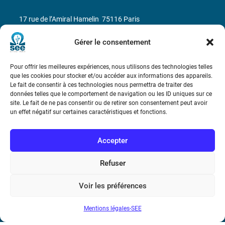
17 rue de l’Amiral Hamelin
75116 Paris
Gérer le consentement
Métro : « Boissière » Ligne 6 et « Iéna » Ligne 9
Téléphone : (+33) 1 56 90 37 17
Pour offrir les meilleures expériences, nous utilisons des technologies telles
que les cookies pour stocker et/ou accéder aux informations des appareils.
Le fait de consentir à ces technologies nous permettra de traiter des
N° de SIREN : 785 393 232, Code APE : 9412Z TVA intra-
données telles que le comportement de navigation ou les ID uniques sur ce
communautaire : FR44 785 393 232
site. Le fait de ne pas consentir ou de retirer son consentement peut avoir
un effet négatif sur certaines caractéristiques et fonctions.
Bicentenaire des découvertes d’André-
Marie Ampère
Accepter
Conditions Générales de Vente
Refuser
Voir les préférences
Mentions légales
Mentions légales-SEE
Contact