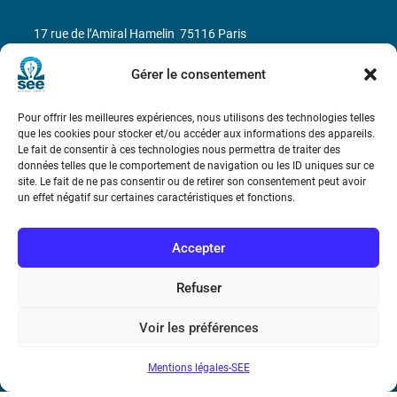
17 rue de l’Amiral Hamelin
75116 Paris
Gérer le consentement
Métro : « Boissière » Ligne 6 et « Iéna » Ligne 9
Téléphone : (+33) 1 56 90 37 17
Pour offrir les meilleures expériences, nous utilisons des technologies telles
que les cookies pour stocker et/ou accéder aux informations des appareils.
Le fait de consentir à ces technologies nous permettra de traiter des
N° de SIREN : 785 393 232, Code APE : 9412Z TVA intra-
données telles que le comportement de navigation ou les ID uniques sur ce
communautaire : FR44 785 393 232
site. Le fait de ne pas consentir ou de retirer son consentement peut avoir
un effet négatif sur certaines caractéristiques et fonctions.
Bicentenaire des découvertes d’André-
Marie Ampère
Accepter
Conditions Générales de Vente
Refuser
Voir les préférences
Mentions légales
Mentions légales-SEE
Contact