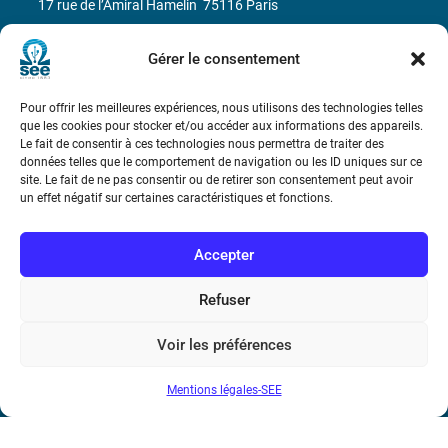
17 rue de l’Amiral Hamelin
75116 Paris
Métro : « Boissière » Ligne 6 et « Iéna » Ligne 9
Gérer le consentement
Téléphone : (+33) 1 56 90 37 17
Pour offrir les meilleures expériences, nous utilisons des technologies telles
que les cookies pour stocker et/ou accéder aux informations des appareils.
N° de SIREN : 785 393 232, Code APE : 9412Z TVA intra-
Le fait de consentir à ces technologies nous permettra de traiter des
données telles que le comportement de navigation ou les ID uniques sur ce
communautaire : FR44 785 393 232
site. Le fait de ne pas consentir ou de retirer son consentement peut avoir
un effet négatif sur certaines caractéristiques et fonctions.
Bicentenaire des découvertes d’André-
Marie Ampère
Accepter
Conditions Générales de Vente
Refuser
Voir les préférences
Mentions légales
Mentions légales-SEE
Contact