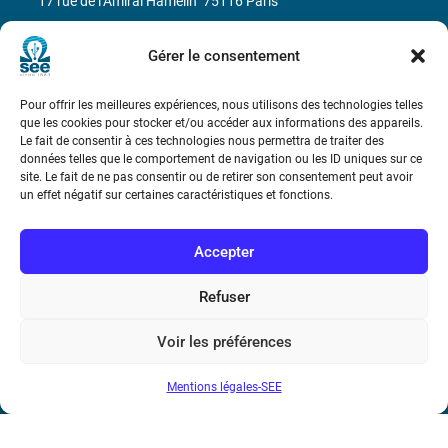
17 rue de l’Amiral Hamelin
75116 Paris
Métro : « Boissière » Ligne 6 et « Iéna » Ligne 9
Gérer le consentement
Téléphone : (+33) 1 56 90 37 17
Pour offrir les meilleures expériences, nous utilisons des technologies telles
que les cookies pour stocker et/ou accéder aux informations des appareils.
N° de SIREN : 785 393 232, Code APE : 9412Z TVA intra-
Le fait de consentir à ces technologies nous permettra de traiter des
données telles que le comportement de navigation ou les ID uniques sur ce
communautaire : FR44 785 393 232
site. Le fait de ne pas consentir ou de retirer son consentement peut avoir
un effet négatif sur certaines caractéristiques et fonctions.
Bicentenaire des découvertes d’André-
Marie Ampère
Accepter
Conditions Générales de Vente
Refuser
Mentions légales
Voir les préférences
Mentions légales-SEE
Contact