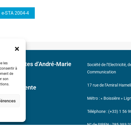
e-STA 2004-4
 découvertes d’André-Marie
ue les
Société de l’Electricité, 
 consentir à
Communication
tement de
er son
ctions.
17 rue de l’Amiral Hamel
ales de Vente
Métro : « Boissière » Lig
éférences
s
Téléphone : (+33) 1 56 9
N° de SIREN : 785 393 