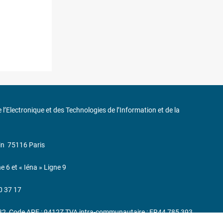
de l’Electronique et des Technologies de l’Information et de la
in
75116 Paris
ne 6 et « Iéna » Ligne 9
0 37 17
232, Code APE : 9412Z TVA intra-communautaire : FR44 785 393