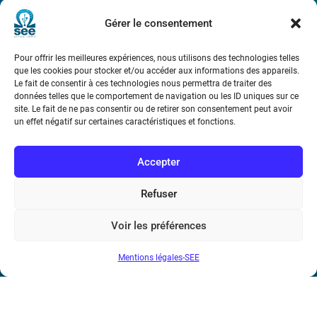
Métro : « Boissière » Ligne 6 et « Iéna » Ligne 9
Gérer le consentement
Téléphone : (+33) 1 56 90 37 17
Pour offrir les meilleures expériences, nous utilisons des technologies telles
que les cookies pour stocker et/ou accéder aux informations des appareils.
N° de SIREN : 785 393 232, Code APE : 9412Z TVA intra-
Le fait de consentir à ces technologies nous permettra de traiter des
communautaire : FR44 785 393 232
données telles que le comportement de navigation ou les ID uniques sur ce
site. Le fait de ne pas consentir ou de retirer son consentement peut avoir
Bicentenaire des découvertes d’André-
un effet négatif sur certaines caractéristiques et fonctions.
Marie Ampère
Accepter
Conditions Générales de Vente
Refuser
Mentions légales
Voir les préférences
Mentions légales-SEE
Contact