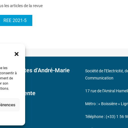
us les articles de la revue
REE 2021-5
ue les
 découvertes d’André-Marie
Société de l’Electricité, 
 consentir à
Communication
tement de
er son
ctions.
17 rue de l’Amiral Hamel
ales de Vente
Métro : « Boissière » Lig
éférences
s
Téléphone : (+33) 1 56 9