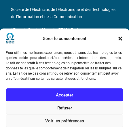
Société de l’Electricité, de l’Electronique et des Technologies
de l’Information et de la Communication
17 rue de l’Amiral Hamelin
75116 Paris
Gérer le consentement
Métro : « Boissière » Ligne 6 et « Iéna » Ligne 9
Pour offrir les meilleures expériences, nous utilisons des technologies telles
Téléphone : (+33) 1 56 90 37 17
que les cookies pour stocker et/ou accéder aux informations des appareils.
Le fait de consentir à ces technologies nous permettra de traiter des
N° de SIREN : 785 393 232, Code APE : 9412Z TVA intra-
données telles que le comportement de navigation ou les ID uniques sur ce
site. Le fait de ne pas consentir ou de retirer son consentement peut avoir
communautaire : FR44 785 393 232
un effet négatif sur certaines caractéristiques et fonctions.
Bicentenaire des découvertes d’André-
Marie Ampère
Accepter
Refuser
Conditions Générales de Vente
Voir les préférences
Mentions légales