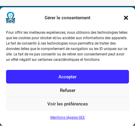
Gérer le consentement
Société de l’Electricité, de l’Electronique et des Technologies
de l’Information et de la Communication
Pour offrir les meilleures expériences, nous utilisons des technologies telles
que les cookies pour stocker et/ou accéder aux informations des appareils.
17 rue de l’Amiral Hamelin
75116 Paris
Le fait de consentir à ces technologies nous permettra de traiter des
données telles que le comportement de navigation ou les ID uniques sur ce
site. Le fait de ne pas consentir ou de retirer son consentement peut avoir
Métro : « Boissière » Ligne 6 et « Iéna » Ligne 9
un effet négatif sur certaines caractéristiques et fonctions.
Téléphone : (+33) 1 56 90 37 17
Accepter
N° de SIREN : 785 393 232, Code APE : 9412Z TVA intra-
Refuser
communautaire : FR44 785 393 232
Bicentenaire des découvertes d’André-
Voir les préférences
Marie Ampère
Mentions légales-SEE
Conditions Générales de Vente