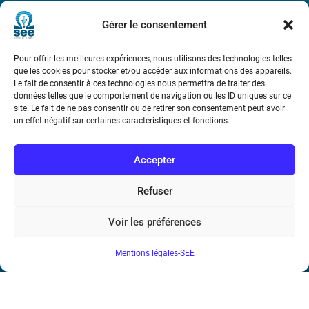
Gérer le consentement
Société de l’Electricité, de l’Electronique et des Technologies
de l’Information et de la Communication
Pour offrir les meilleures expériences, nous utilisons des technologies telles
que les cookies pour stocker et/ou accéder aux informations des appareils.
17 rue de l’Amiral Hamelin
75116 Paris
Le fait de consentir à ces technologies nous permettra de traiter des
données telles que le comportement de navigation ou les ID uniques sur ce
Métro : « Boissière » Ligne 6 et « Iéna » Ligne 9
site. Le fait de ne pas consentir ou de retirer son consentement peut avoir
un effet négatif sur certaines caractéristiques et fonctions.
Téléphone : (+33) 1 56 90 37 17
Accepter
N° de SIREN : 785 393 232, Code APE : 9412Z TVA intra-
communautaire : FR44 785 393 232
Refuser
Bicentenaire des découvertes d’André-
Voir les préférences
Marie Ampère
Mentions légales-SEE
Conditions Générales de Vente