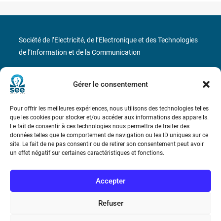
Société de l’Electricité, de l’Electronique et des Technologies
de l’Information et de la Communication
17 rue de l’Amiral Hamelin
75116 Paris
Gérer le consentement
Métro : « Boissière » Ligne 6 et « Iéna » Ligne 9
Pour offrir les meilleures expériences, nous utilisons des technologies telles
que les cookies pour stocker et/ou accéder aux informations des appareils.
Téléphone : (+33) 1 56 90 37 17
Le fait de consentir à ces technologies nous permettra de traiter des
données telles que le comportement de navigation ou les ID uniques sur ce
N° de SIREN : 785 393 232, Code APE : 9412Z TVA intra-
site. Le fait de ne pas consentir ou de retirer son consentement peut avoir
communautaire : FR44 785 393 232
un effet négatif sur certaines caractéristiques et fonctions.
Bicentenaire des découvertes d’André-
Accepter
Marie Ampère
Refuser
Conditions Générales de Vente