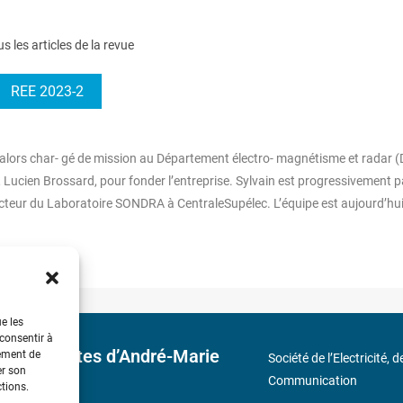
us les articles de la revue
REE 2023-2
, alors char- gé de mission au Département électro- magnétisme et radar
, Lucien Brossard, pour fonder l’entreprise. Sylvain est progressivement 
Directeur du Laboratoire SONDRA à CentraleSupélec. L’équipe est aujourd’hu
ue les
 consentir à
 découvertes d’André-Marie
tement de
Société de l’Electricité, 
er son
Communication
ctions.