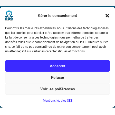
Gérer le consentement
Société de l’Electricité, de l’Electronique et des Technologies
de l’Information et de la Communication
Pour offrir les meilleures expériences, nous utilisons des technologies telles
que les cookies pour stocker et/ou accéder aux informations des appareils.
17 rue de l’Amiral Hamelin
75116 Paris
Le fait de consentir à ces technologies nous permettra de traiter des
données telles que le comportement de navigation ou les ID uniques sur ce
site. Le fait de ne pas consentir ou de retirer son consentement peut avoir
Métro : « Boissière » Ligne 6 et « Iéna » Ligne 9
un effet négatif sur certaines caractéristiques et fonctions.
Téléphone : (+33) 1 56 90 37 17
Accepter
N° de SIREN : 785 393 232, Code APE : 9412Z TVA intra-
Refuser
communautaire : FR44 785 393 232
Bicentenaire des découvertes d’André-
Voir les préférences
Marie Ampère
Mentions légales-SEE
Conditions Générales de Vente