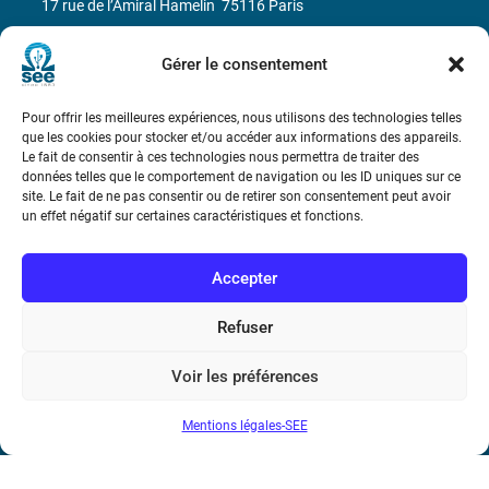
17 rue de l’Amiral Hamelin
75116 Paris
Métro : « Boissière » Ligne 6 et « Iéna » Ligne 9
Gérer le consentement
Téléphone : (+33) 1 56 90 37 17
Pour offrir les meilleures expériences, nous utilisons des technologies telles
que les cookies pour stocker et/ou accéder aux informations des appareils.
N° de SIREN : 785 393 232, Code APE : 9412Z TVA intra-
Le fait de consentir à ces technologies nous permettra de traiter des
données telles que le comportement de navigation ou les ID uniques sur ce
communautaire : FR44 785 393 232
site. Le fait de ne pas consentir ou de retirer son consentement peut avoir
un effet négatif sur certaines caractéristiques et fonctions.
Bicentenaire des découvertes d’André-
Marie Ampère
Accepter
Conditions Générales de Vente
Refuser
Voir les préférences
Mentions légales
Mentions légales-SEE
Contact