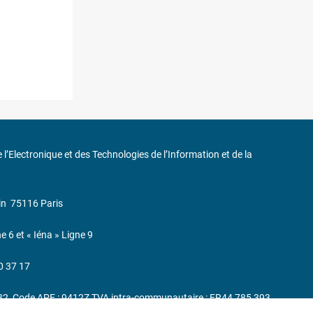
de l’Electronique et des Technologies de l’Information et de la
in
75116 Paris
ne 6 et « Iéna » Ligne 9
0 37 17
232, Code APE : 9412Z TVA intra-communautaire : FR44 785 393