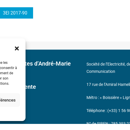
3EI 2017-90
 découvertes d’André-Marie
ue les
Société de l’Electricité, 
 consentir à
Communication
tement de
er son
ctions.
17 rue de l’Amiral Hamel
ales de Vente
Métro : « Boissière » Lig
éférences
s
Téléphone : (+33) 1 56 9
N° de SIREN : 785 393 