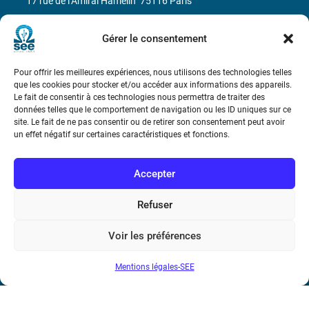
17 rue de l’Amiral Hamelin
75116 Paris
Métro : « Boissière » Ligne 6 et « Iéna » Ligne 9
Gérer le consentement
Téléphone : (+33) 1 56 90 37 17
Pour offrir les meilleures expériences, nous utilisons des technologies telles
que les cookies pour stocker et/ou accéder aux informations des appareils.
N° de SIREN : 785 393 232, Code APE : 9412Z TVA intra-
Le fait de consentir à ces technologies nous permettra de traiter des
données telles que le comportement de navigation ou les ID uniques sur ce
communautaire : FR44 785 393 232
site. Le fait de ne pas consentir ou de retirer son consentement peut avoir
un effet négatif sur certaines caractéristiques et fonctions.
Bicentenaire des découvertes d’André-
Marie Ampère
Accepter
Conditions Générales de Vente
Refuser
Mentions légales
Voir les préférences
Mentions légales-SEE
Contact